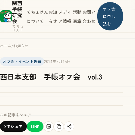
関西
手帳
オフ会
てちょけん
お知
メディ
活動
お問い
研究
に申し
会
について
らせ
ア情報
憲章
合わせ
込む
てちょ
けん！
ホーム
/
お知らせ
2014年3月15日
オフ会・イベント告知
西日本支部 手帳オフ会 vol.3
この記事をシェア
Xでシェア
LINE