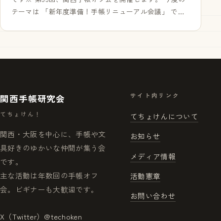
テーマは 「新年度準備！手帳リニューアル会議」 で
す。 年度替わりを目前に控えたこの時期、手帳の使い方
を見直す絶好の…
サイト内リンク
関西手帳研究会
てちょけん！
てちょけんについて
関西・大阪を中心に、手帳や文
お知らせ
具好きのゆかいな仲間が集う会
メディア情報
です。
主な活動は年数回の手帳オフ
活動憲章
会。ビギナーも大歓迎です。
お問い合わせ
X（Twitter）@techoken